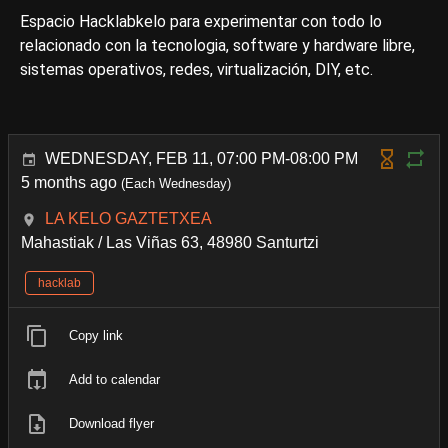
Espacio Hacklabkelo para experimentar con todo lo
relacionado con la tecnologia, software y hardware libre,
sistemas operativos, redes, virtualización, DIY, etc.
WEDNESDAY, FEB 11, 07:00 PM-08:00 PM
5 months ago
(Each Wednesday)
LA KELO GAZTETXEA
Mahastiak / Las Viñas 63, 48980 Santurtzi
hacklab
Copy link
Add to calendar
Download flyer