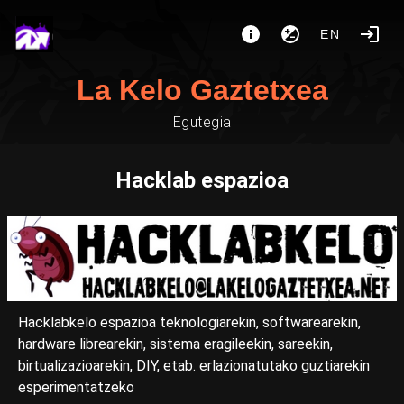
EN
La Kelo Gaztetxea
Egutegia
Hacklab espazioa
Hacklabkelo espazioa teknologiarekin, softwarearekin,
hardware librearekin, sistema eragileekin, sareekin,
birtualizazioarekin, DIY, etab. erlazionatutako guztiarekin
esperimentatzeko