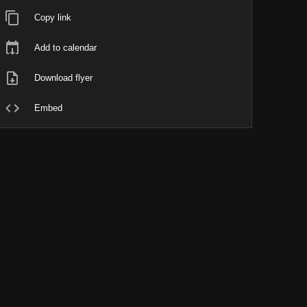
Copy link
Add to calendar
Download flyer
Embed