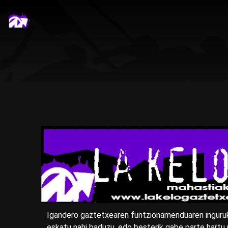
Igandero gaztetxearen funtzionamenduaren inguru
eskatu nahi baduzu, edo besterik gabe parte hartu