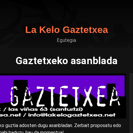
La Kelo Gaztetxea
Egutegia
Gaztetxeko asanblada
ko guztia adosten dugu asanbladan. Zerbait proposatu edo
 nahi baduzu, hau da momentua!