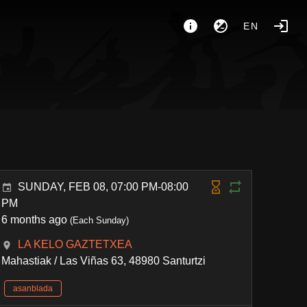
EN
SUNDAY, FEB 08, 07:00 PM-08:00
PM
6 months ago
(Each Sunday)
LA KELO GAZTETXEA
Mahastiak / Las Viñas 63, 48980 Santurtzi
asanblada