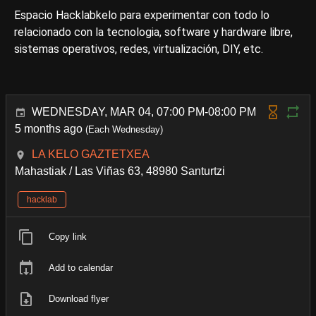
Espacio Hacklabkelo para experimentar con todo lo
relacionado con la tecnologia, software y hardware libre,
sistemas operativos, redes, virtualización, DIY, etc.
WEDNESDAY, MAR 04, 07:00 PM-08:00 PM
5 months ago
(Each Wednesday)
LA KELO GAZTETXEA
Mahastiak / Las Viñas 63, 48980 Santurtzi
hacklab
Copy link
Add to calendar
Download flyer