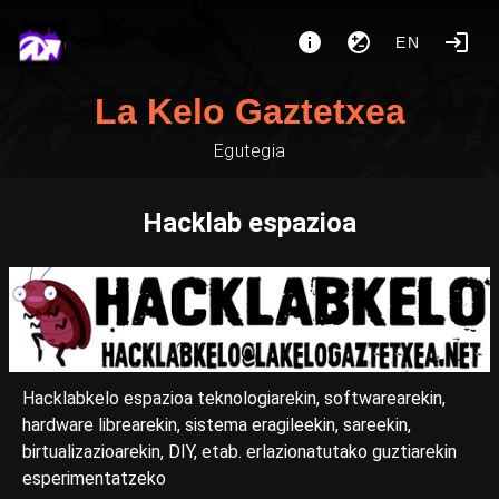
EN
La Kelo Gaztetxea
Egutegia
Hacklab espazioa
Hacklabkelo espazioa teknologiarekin, softwarearekin,
hardware librearekin, sistema eragileekin, sareekin,
birtualizazioarekin, DIY, etab. erlazionatutako guztiarekin
esperimentatzeko