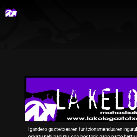
Igandero gaztetxearen funtzionamenduaren inguru
eskatu nahi baduzu, edo besterik gabe parte hartu