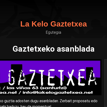
La Kelo Gaztetxea
Egutegia
Gaztetxeko asanblada
ko guztia adosten dugu asanbladan. Zerbait proposatu edo
 nahi baduzu, hau da momentua!