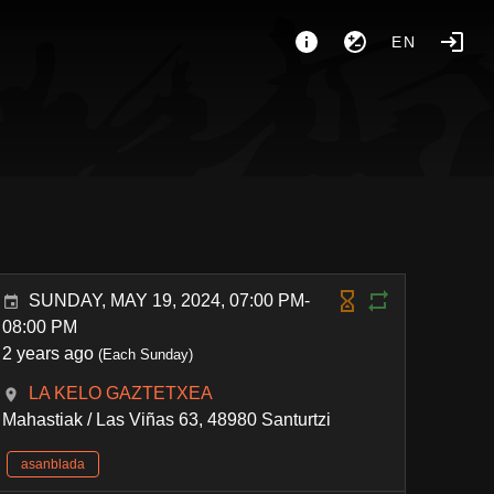
EN
SUNDAY, MAY 19, 2024, 07:00 PM-
08:00 PM
2 years ago
(Each Sunday)
LA KELO GAZTETXEA
Mahastiak / Las Viñas 63, 48980 Santurtzi
asanblada