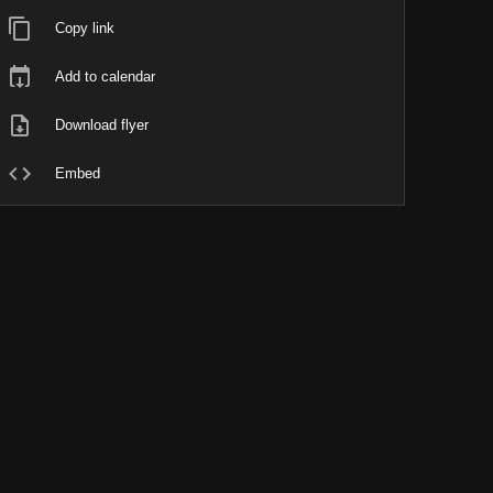
Copy link
Add to calendar
Download flyer
Embed