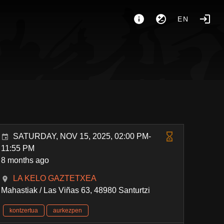
EN
SATURDAY, NOV 15, 2025, 02:00 PM-
11:55 PM
8 months ago
LA KELO GAZTETXEA
Mahastiak / Las Viñas 63, 48980 Santurtzi
kontzertua
aurkezpen