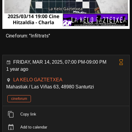
Cineforum: "Infiltrats"
FRIDAY, MAR 14, 2025, 07:00 PM-09:00 PM
1 year ago
LA KELO GAZTETXEA
Mahastiak / Las Viñas 63, 48980 Santurtzi
cineforum
Copy link
Add to calendar