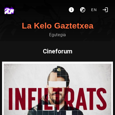
EN
La Kelo Gaztetxea
Egutegia
Cineforum