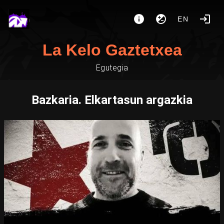
EN
La Kelo Gaztetxea
Egutegia
Bazkaria. Elkartasun argazkia