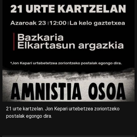
21 urte kartzelan. Jon Kepari urtebetzea zoriontzeko
postalak egongo dira.