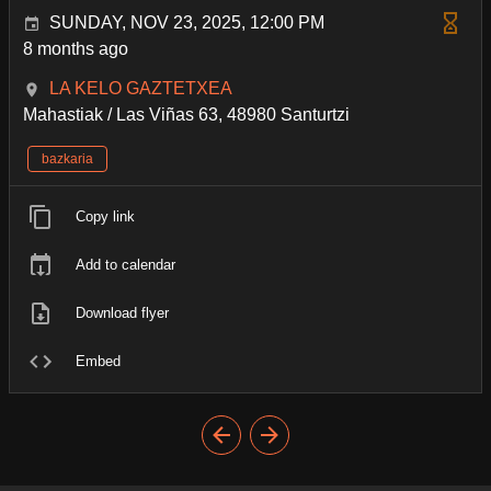
SUNDAY, NOV 23, 2025, 12:00 PM
8 months ago
LA KELO GAZTETXEA
Mahastiak / Las Viñas 63, 48980 Santurtzi
bazkaria
Copy link
Add to calendar
Download flyer
Embed