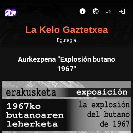
EN
La Kelo Gaztetxea
Egutegia
Aurkezpena "Explosión butano
1967"