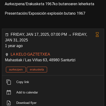
Aurkezpena/Erakusketa 1967ko butanoaren leherketa
Presentación/Exposición explosión butano 1967
FRIDAY, JAN 17, 2025, 07:00 PM → FRIDAY,
JAN 31, 2025
1 year ago
LA KELO GAZTETXEA
Mahastiak / Las Viñas 63, 48980 Santurtzi
aurkezpen
erakusketa
Copy link
Add to calendar
Download flyer